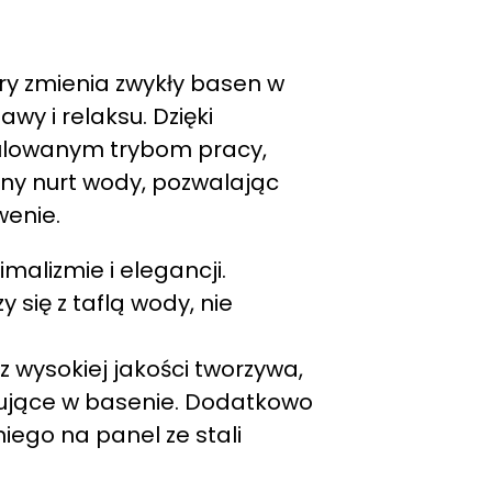
ry zmienia zwykły basen w
wy i relaksu. Dzięki
gulowanym trybom pracy,
alny nurt wody, pozwalając
wenie.
malizmie i elegancji.
się z taflą wody, nie
 wysokiej jakości tworzywa,
jące w basenie. Dodatkowo
iego na panel ze stali