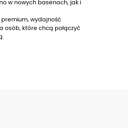
no w nowych basenach, jak i
.
sy premium, wydajność
la osób, które chcą połączyć
ą.