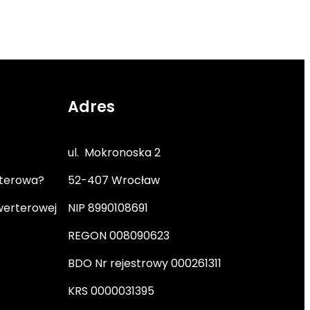
Adres
ul. Mokronoska 2
rterowa?
52-407 Wrocław
werterowej
NIP 8990108691
REGON 008090623
BDO Nr rejestrowy 000261311
KRS 0000031395