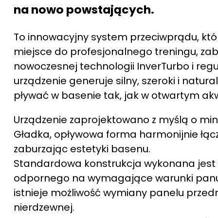
na nowo powstających.
To innowacyjny system przeciwprądu, któ
miejsce do profesjonalnego treningu, zaba
nowoczesnej technologii InverTurbo i re
urządzenie generuje silny, szeroki i natur
pływać w basenie tak, jak w otwartym ak
Urządzenie zaprojektowano z myślą o mini
Gładka, opływowa forma harmonijnie łączy 
zaburzając estetyki basenu.
Standardowa konstrukcja wykonana jest z
odpornego na wymagające warunki panu
istnieje możliwość wymiany panelu przedn
nierdzewnej.