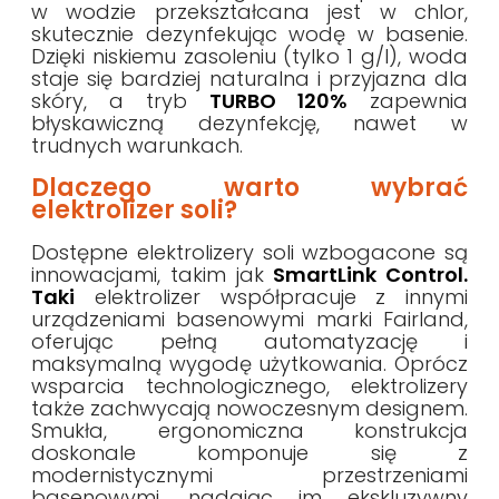
w wodzie przekształcana jest w chlor,
skutecznie dezynfekując wodę w basenie.
Dzięki niskiemu zasoleniu (tylko 1 g/l), woda
staje się bardziej naturalna i przyjazna dla
skóry, a tryb
TURBO 120%
zapewnia
błyskawiczną dezynfekcję, nawet w
trudnych warunkach.
Dlaczego warto wybrać
elektrolizer soli?
Dostępne elektrolizery soli wzbogacone są
innowacjami, takim jak
SmartLink Control.
Taki
elektrolizer współpracuje z innymi
urządzeniami basenowymi marki Fairland,
oferując pełną automatyzację i
maksymalną wygodę użytkowania. Oprócz
wsparcia technologicznego, elektrolizery
także zachwycają nowoczesnym designem.
Smukła, ergonomiczna konstrukcja
doskonale komponuje się z
modernistycznymi przestrzeniami
basenowymi, nadając im ekskluzywny